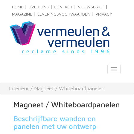
|
|
|
|
HOME
OVER ONS
CONTACT
NIEUWSBRIEF
|
|
MAGAZINE
LEVERINGSVOORWAARDEN
PRIVACY
Toggle
navigati
Interieur
/
Magneet / Whiteboardpanelen
Magneet / Whiteboardpanelen
Beschrijfbare wanden en
panelen met uw ontwerp