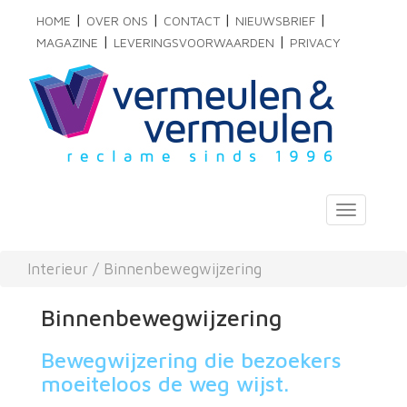
|
|
|
|
HOME
OVER ONS
CONTACT
NIEUWSBRIEF
|
|
MAGAZINE
LEVERINGSVOORWAARDEN
PRIVACY
Toggle
navigati
Interieur
/
Binnenbewegwijzering
Binnenbewegwijzering
Bewegwijzering die bezoekers
moeiteloos de weg wijst.